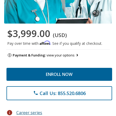
$3,999.00
(USD)
Affirm
Pay over time with
. See if you qualify at checkout.
Payment & Funding:
view your options
ENROLL NOW
Call Us: 855.520.6806
phone
info
Career series