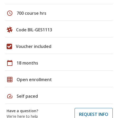
schedule
700 course hrs
Code BIL-GES1113
Voucher included
calendar_today
18 months
grid_on
Open enrollment
speed
Self paced
Have a question?
REQUEST INFO
We're here to help