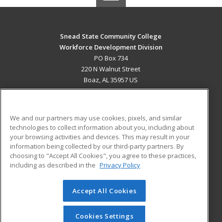
Snead State Community College
Workforce Development Division
PO Box 734
220 N Walnut Street
Boaz, AL 35957 US
MAIN CONTENT
Career Training
We and our partners may use cookies, pixels, and similar
technologies to collect information about you, including about
ADDITIONAL RESOURCES
your browsing activities and devices. This may result in your
information being collected by our third-party partners. By
Military
Student Blog
choosing to "Accept All Cookies", you agree to these practices,
Financial Assistance
including as described in the
Privacy Policy
Help
Accept All Cookies
© 2026 ed2go, a division of Cengage Learning. All rights
reserved. The material on this site cannot be reproduced or
redistributed unless you have obtained prior written
Cookies Settings