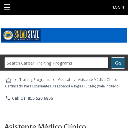
☰
LOGIN
Search
Go
Career
Training
›
›
›
Programs
Training Programs
Medical
Asistente Médico Clínico
Certificado Para Estudiantes De Español A Inglés (CCMA) (Vale Incluido)
phone
Call Us: 855.520.6806
Asistente Médico Clínico