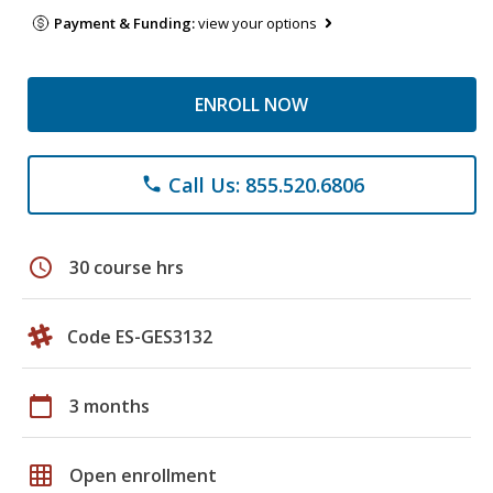
Payment & Funding:
view your options
ENROLL NOW
Call Us: 855.520.6806
phone
schedule
30 course hrs
Code ES-GES3132
calendar_today
3 months
grid_on
Open enrollment