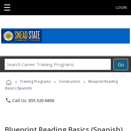
☰
LOGIN
Search
Go
Career
Training
›
›
›
Programs
Training Programs
Construction
Blueprint Reading
Basics (Spanish)
phone
Call Us: 855.520.6806
Blueprint Reading Basics (Spanish)